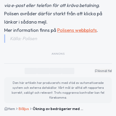
via e-post eller telefon för att kräva betalning
.
Polisen avråder därför starkt från att klicka på
länkar i sådana mejl.
Mer information finns på
Polisens webbplats
.
Källa: Polisen
ANNONS
Anmäl fel
Den här artikeln har producerats med stöd av automatiserade
system och externa datakällor. Vårt mål är alltid att rapportera
korrekt, sakligt och relevant. Trots noggranna kontroller kan fel
förekomma.
Hem
Blåljus
Ökning av bedrägerier med falska trafikböter i Blekinge län