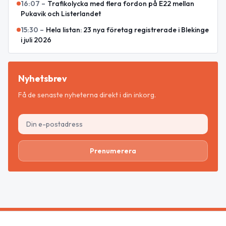
16:07
–
Trafikolycka med flera fordon på E22 mellan
Pukavik och Listerlandet
15:30
–
Hela listan: 23 nya företag registrerade i Blekinge
i juli 2026
Nyhetsbrev
Få de senaste nyheterna direkt i din inkorg.
Prenumerera