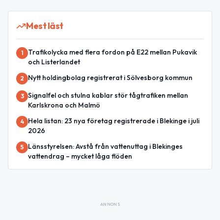
Mest läst
Trafikolycka med flera fordon på E22 mellan Pukavik
1
och Listerlandet
Nytt holdingbolag registrerat i Sölvesborg kommun
2
Signalfel och stulna kablar stör tågtrafiken mellan
3
Karlskrona och Malmö
Hela listan: 23 nya företag registrerade i Blekinge i juli
4
2026
Länsstyrelsen: Avstå från vattenuttag i Blekinges
5
vattendrag – mycket låga flöden
ANNONS