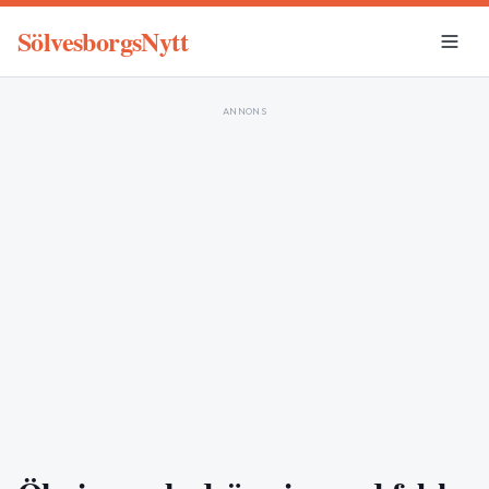
SölvesborgsNytt
ANNONS