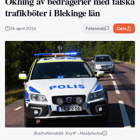
Ökning av bedrägerier med falska
trafikböter i Blekinge län
24 april 2026
Felanmäl
Dela
Illustrationsbild: Xnytt - Mostphotos