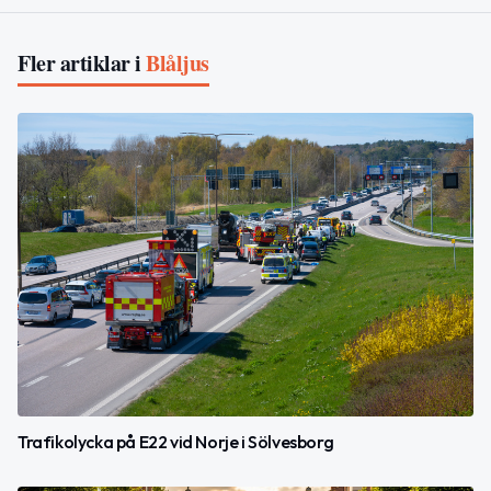
Fler artiklar i
Blåljus
Trafikolycka på E22 vid Norje i Sölvesborg