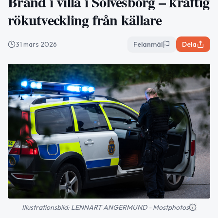
Brand i villa i Sölvesborg – kraftig
rökutveckling från källare
31 mars 2026
Felanmäl
Dela
Illustrationsbild: LENNART ANGERMUND - Mostphotos