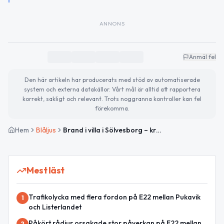
ANNONS
Anmäl fel
Den här artikeln har producerats med stöd av automatiserade
system och externa datakällor. Vårt mål är alltid att rapportera
korrekt, sakligt och relevant. Trots noggranna kontroller kan fel
förekomma.
Hem
Blåljus
Brand i villa i Sölvesborg – kraftig rökutveckling från källare
Mest läst
Trafikolycka med flera fordon på E22 mellan Pukavik
1
och Listerlandet
Påkört rådjur orsakade stor påverkan på E22 mellan
2