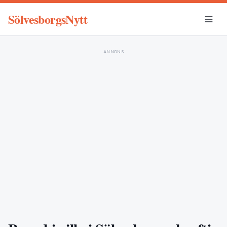
SölvesborgsNytt
ANNONS