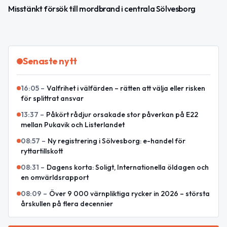
Misstänkt försök till mordbrand i centrala Sölvesborg
Senaste nytt
16:05
–
Valfrihet i välfärden – rätten att välja eller risken
för splittrat ansvar
13:37
–
Påkört rådjur orsakade stor påverkan på E22
mellan Pukavik och Listerlandet
08:57
–
Ny registrering i Sölvesborg: e-handel för
ryttartillskott
08:31
–
Dagens korta: Soligt, Internationella öldagen och
en omvärldsrapport
08:09
–
Över 9 000 värnpliktiga rycker in 2026 – största
årskullen på flera decennier