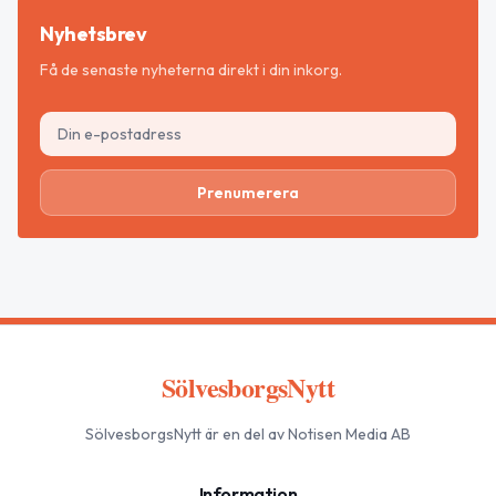
Nyhetsbrev
Få de senaste nyheterna direkt i din inkorg.
Prenumerera
SölvesborgsNytt
SölvesborgsNytt
är en del av Notisen Media AB
Information