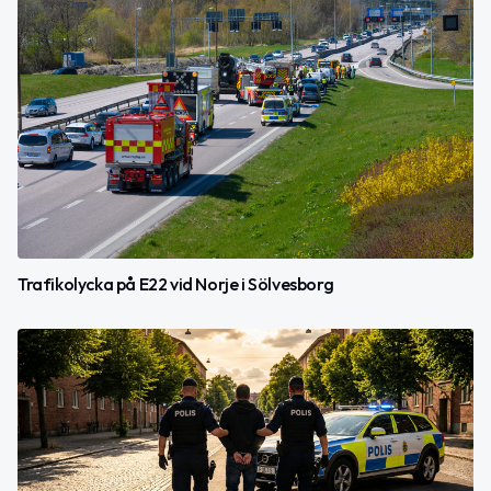
Trafikolycka på E22 vid Norje i Sölvesborg