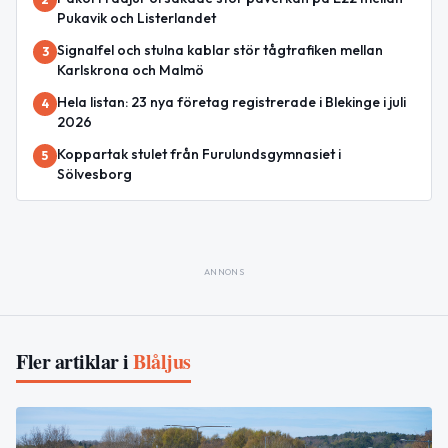
Pukavik och Listerlandet
Signalfel och stulna kablar stör tågtrafiken mellan
3
Karlskrona och Malmö
Hela listan: 23 nya företag registrerade i Blekinge i juli
4
2026
Koppartak stulet från Furulundsgymnasiet i
5
Sölvesborg
ANNONS
Fler artiklar i
Blåljus